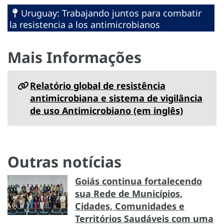
Uruguay: Trabajando juntos para combatir
la resistencia a los antimicrobianos
Mais Informações
Relatório global de resistência
antimicrobiana e sistema de vigilância
de uso Antimicrobiano (em inglês)
Outras notícias
Goiás continua fortalecendo
sua Rede de Municípios,
Cidades, Comunidades e
Territórios Saudáveis com uma