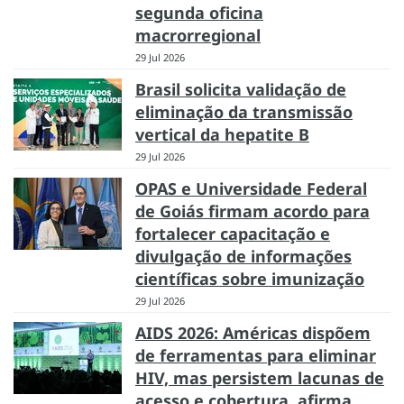
segunda oficina
macrorregional
29 Jul 2026
Brasil solicita validação de
eliminação da transmissão
vertical da hepatite B
29 Jul 2026
OPAS e Universidade Federal
de Goiás firmam acordo para
fortalecer capacitação e
divulgação de informações
científicas sobre imunização
29 Jul 2026
AIDS 2026: Américas dispõem
de ferramentas para eliminar
HIV, mas persistem lacunas de
acesso e cobertura, afirma