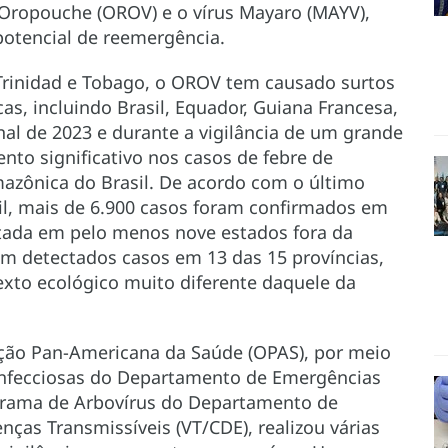
 Oropouche (OROV) e o vírus Mayaro (MAYV),
otencial de reemergência.
Trinidad e Tobago, o OROV tem causado surtos
as, incluindo Brasil, Equador, Guiana Francesa,
nal de 2023 e durante a vigilância de um grande
to significativo nos casos de febre de
azônica do Brasil. De acordo com o último
sil, mais de 6.900 casos foram confirmados em
tada em pelo menos nove estados fora da
am detectados casos em 13 das 15 províncias,
exto ecológico muito diferente daquele da
ação Pan-Americana da Saúde (OPAS), por meio
nfecciosas do Departamento de Emergências
grama de Arbovírus do Departamento de
ças Transmissíveis (VT/CDE), realizou várias