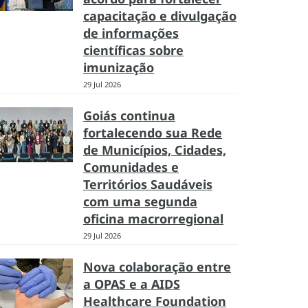
capacitação e divulgação
de informações
científicas sobre
imunização
29 Jul 2026
Goiás continua
fortalecendo sua Rede
de Municípios, Cidades,
Comunidades e
Territórios Saudáveis
com uma segunda
oficina macrorregional
29 Jul 2026
Nova colaboração entre
a OPAS e a AIDS
Healthcare Foundation