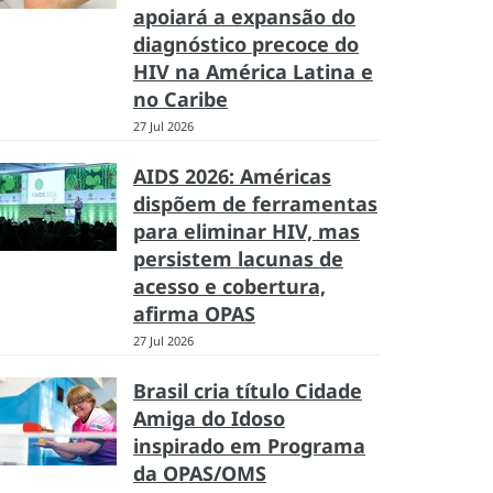
apoiará a expansão do
diagnóstico precoce do
HIV na América Latina e
no Caribe
27 Jul 2026
AIDS 2026: Américas
dispõem de ferramentas
para eliminar HIV, mas
persistem lacunas de
acesso e cobertura,
afirma OPAS
27 Jul 2026
Brasil cria título Cidade
Amiga do Idoso
inspirado em Programa
da OPAS/OMS