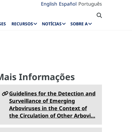
English
Español
Português
SES
RECURSOS
NOTÍCIAS
SOBRE A
Mais Informações
Guidelines for the Detection and
Surveillance of Emerging
Arboviruses in the Context of
the Circulation of Other Arbovi…