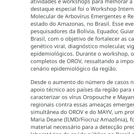
atividades e workshops para melhorar a v
destaque especial foi o Workshop Interna
Molecular de Arbovírus Emergentes e Re
estado do Amazonas, no Brasil. Esse eve
pesquisadores da Bolívia, Equador, Guia
Brasil, com o objetivo de fortalecer as 
genético viral, diagnóstico molecular, v
epidemiológicos. Durante o workshop, o
completos de OROV, ressaltando a import
cenário epidemiológico da região.
Desde o aumento do número de casos na
apoio técnico aos países da região para
caracterizar os vírus Oropouche e Mayar
regionais contra essas ameaças emergen
simultânea do OROV e do MAYV, um proto
Maria Deane (ILMD/Fiocruz Amazônia), fo
material necessário para a detecção prec