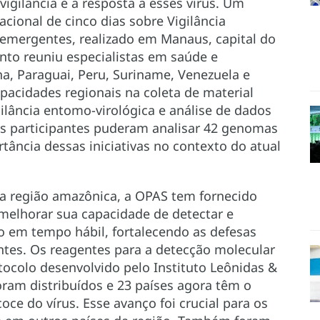
igilância e a resposta a esses vírus. Um
cional de cinco dias sobre Vigilância
emergentes, realizado em Manaus, capital do
nto reuniu especialistas em saúde e
na, Paraguai, Peru, Suriname, Venezuela e
capacidades regionais na coleta de material
igilância entomo-virológica e análise de dados
s participantes puderam analisar 42 genomas
ância dessas iniciativas no contexto do atual
 região amazônica, a OPAS tem fornecido
 melhorar sua capacidade de detectar e
o em tempo hábil, fortalecendo as defesas
tes. Os reagentes para a detecção molecular
colo desenvolvido pelo Instituto Leônidas &
ram distribuídos e 23 países agora têm o
oce do vírus. Esse avanço foi crucial para os