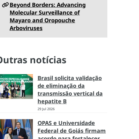
Beyond Borders: Advancing
Molecular Surveillance of
Mayaro and Oropouche
Arboviruses
Outras notícias
Brasil solicita validação
de eliminação da
transmissão vertical da
hepatite B
29 Jul 2026
OPAS e Universidade
Federal de Goiás firmam
acordo para fortalecer