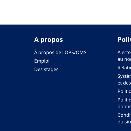
A propos
Poli
À propos de l'OPS/OMS
Alerte
au no
Emploi
Relati
Des stages
Systèm
et des
Politi
Politi
donné
Condit
du sit