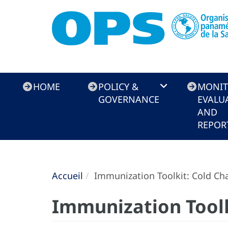
Immunization
HOME
POLICY &
MONIT
Toolkit
GOVERNANCE
EVALU
AND
REPOR
Accueil
Immunization Toolkit: Cold Ch
Immunization Toolk