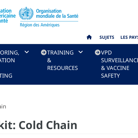
SUJETS
LES PAY
ORING,
TRAINING
VPD
ATION
&
SURVEILLANC
RESOURCES
& VACCINE
TING
SAFETY
ain
it: Cold Chain