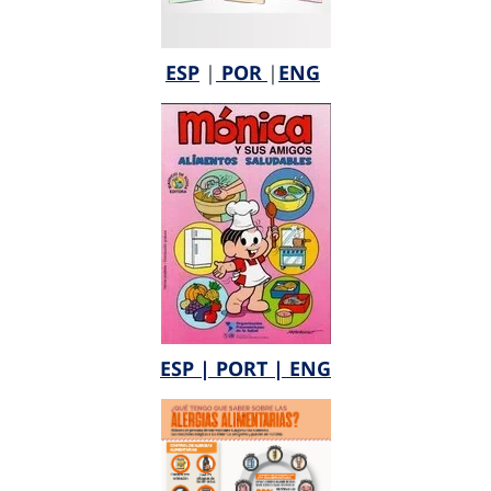
ESP
|
POR
|
ENG
ESP |
PORT |
ENG