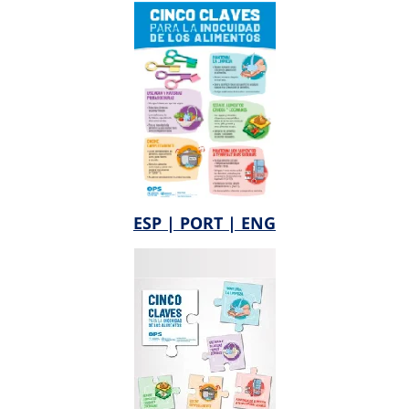
ESP |
PORT |
ENG