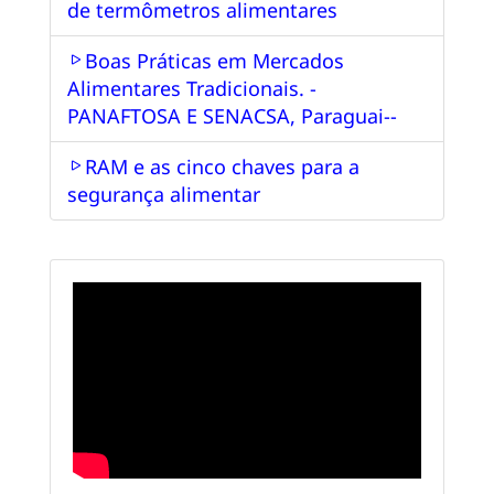
de termômetros alimentares
Boas Práticas em Mercados
Alimentares Tradicionais. -
PANAFTOSA E SENACSA, Paraguai--
RAM e as cinco chaves para a
segurança alimentar