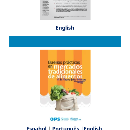
English
Espahol
|
Português
|
English