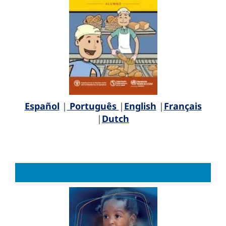
Español
|
Português
|
English
|
Français
|
Dutch