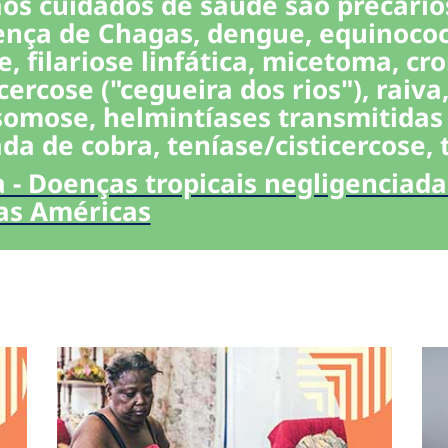
s cuidados de saúde são precários
nça de Chagas, dengue, equinococo
, filariose linfática, micetoma, c
rcose ("cegueira dos rios"), raiva
somose, helmintíases transmitidas 
a de cobra, teníase/cisticercose,
- Doenças tropicais negligenciada
as Américas