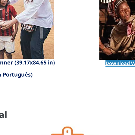
ner (39.17x84.65 in)
Download W
m Português)
al