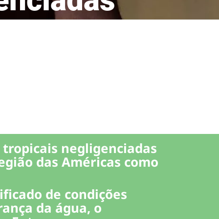
tropicais negligenciadas
Região das Américas como
ificado de condições
rança da água, o