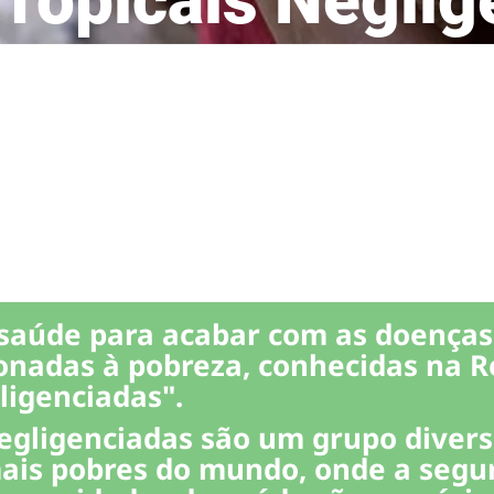
0 de janeiro de 2022
saúde para acabar com as doenças 
cionadas à pobreza, conhecidas na 
ligenciadas".
egligenciadas são um grupo divers
mais pobres do mundo, onde a segu