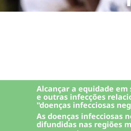
3
Alcançar a equidade em 
e outras infecções rela
"doenças infecciosas neg
As doenças infecciosas n
difundidas nas regiões 