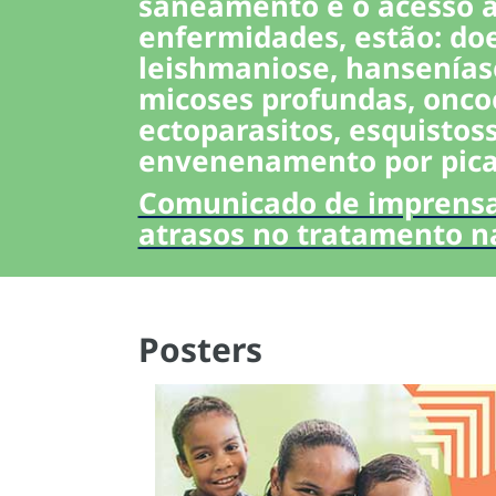
saneamento e o acesso ao
enfermidades, estão: doe
leishmaniose, hanseníase
micoses profundas, oncoce
ectoparasitos, esquistos
envenenamento por picad
Comunicado de imprensa 
atrasos no tratamento n
Posters