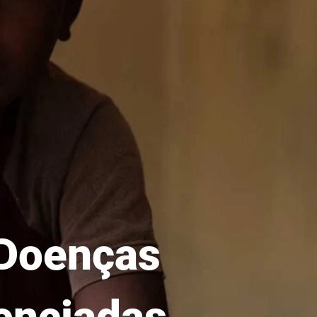
 Doenças
enciadas