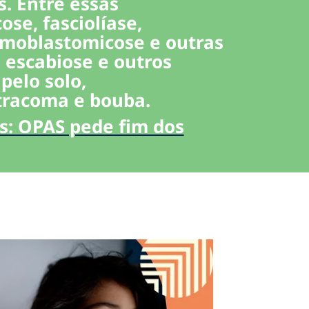
. Entre essas
se, fasciolíase,
romoblastomicose e outras
, escabiose e outros
pelo solo,
 tracoma e bouba.
s: OPAS pede fim dos