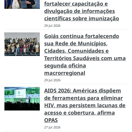
fortalecer capacitação e
divulgação de informações
científicas sobre imunização
29 Jul 2026
Goiás continua fortalecendo
sua Rede de Municípios,
Cidades, Comunidades e
Territórios Saudáveis com uma
segunda oficina
macrorregional
29 Jul 2026
AIDS 2026: Américas dispõem
de ferramentas para eliminar
HIV, mas persistem lacunas de
acesso e cobertura, afirma
OPAS
27 Jul 2026