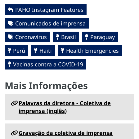
PAHO Instagram Features
Comunicados de imprensa
Coronavirus
Brasil
Paraguay
Perú
Haïti
Health Emergencies
Vacinas contra a COVID-19
Mais Informações
Palavras da diretora - Coletiva de
imprensa (inglês)
Gravação da coletiva de imprensa