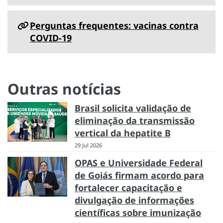
Perguntas frequentes: vacinas contra
COVID-19
Outras notícias
Brasil solicita validação de
eliminação da transmissão
vertical da hepatite B
29 Jul 2026
OPAS e Universidade Federal
de Goiás firmam acordo para
fortalecer capacitação e
divulgação de informações
científicas sobre imunização