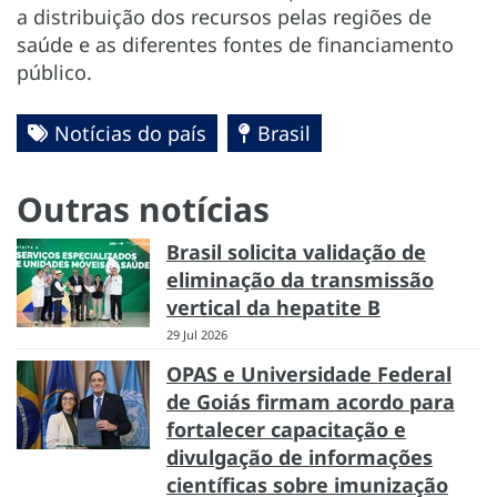
a distribuição dos recursos pelas regiões de
saúde e as diferentes fontes de financiamento
público.
Notícias do país
Brasil
Outras notícias
Brasil solicita validação de
eliminação da transmissão
vertical da hepatite B
29 Jul 2026
OPAS e Universidade Federal
de Goiás firmam acordo para
fortalecer capacitação e
divulgação de informações
científicas sobre imunização