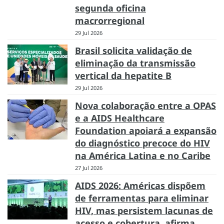
segunda oficina
macrorregional
29 Jul 2026
Brasil solicita validação de
eliminação da transmissão
vertical da hepatite B
29 Jul 2026
Nova colaboração entre a OPAS
e a AIDS Healthcare
Foundation apoiará a expansão
do diagnóstico precoce do HIV
na América Latina e no Caribe
27 Jul 2026
AIDS 2026: Américas dispõem
de ferramentas para eliminar
HIV, mas persistem lacunas de
acesso e cobertura, afirma