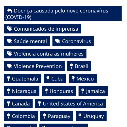
Doença causada pelo novo coronavírus
(COVID-19)
Comunicados de imprensa
Saúde mental
Coronavirus
Violência contra as mulheres
Violence Prevention
Brasil
Guatemala
Cuba
México
Nicaragua
Honduras
Jamaica
Canada
United States of America
Colombia
Paraguay
Uruguay