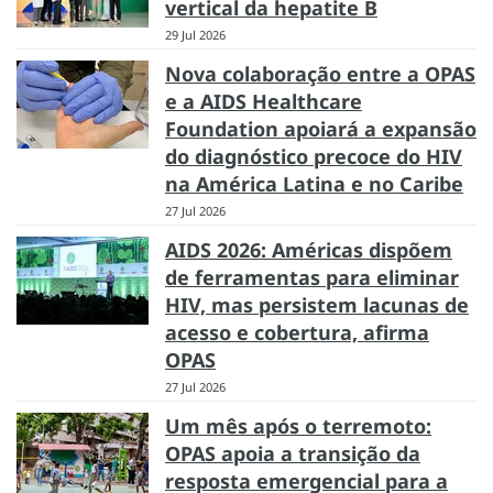
vertical da hepatite B
29 Jul 2026
Nova colaboração entre a OPAS
e a AIDS Healthcare
Foundation apoiará a expansão
do diagnóstico precoce do HIV
na América Latina e no Caribe
27 Jul 2026
AIDS 2026: Américas dispõem
de ferramentas para eliminar
HIV, mas persistem lacunas de
acesso e cobertura, afirma
OPAS
27 Jul 2026
Um mês após o terremoto:
OPAS apoia a transição da
resposta emergencial para a