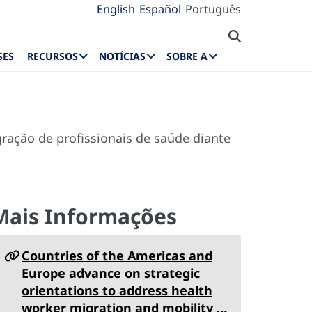
English
Español
Português
SES
RECURSOS
NOTÍCIAS
SOBRE A
ação de profissionais de saúde diante
Mais Informações
Countries of the Americas and
Europe advance on strategic
orientations to address health
worker migration and mobility …