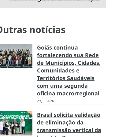
Outras notícias
Goiás continua
fortalecendo sua Rede
de Municípios, Cidades,
Comunidades e
Territórios Saudáveis
com uma segunda
oficina macrorregional
29 Jul 2026
Brasil solicita validação
de eliminação da
transmissão vertical da