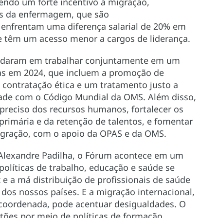
endo um forte incentivo à migração,
ais da enfermagem, que são
nfrentam uma diferença salarial de 20% em
têm um acesso menor a cargos de liderança.
cordaram em trabalhar conjuntamente em um
das em 2024, que incluem a promoção de
contratação ética e um tratamento justo a
ade com o Código Mundial da OMS. Além disso,
reciso dos recursos humanos, fortalecer os
rimária e da retenção de talentos, e fomentar
igração, com o apoio da OPAS e da OMS.
 Alexandre Padilha, o Fórum acontece em um
olíticas de trabalho, educação e saúde se
 e a má distribuição de profissionais de saúde
dos nossos países. E a migração internacional,
coordenada, pode acentuar desigualdades. O
tões por meio de políticas de formação,