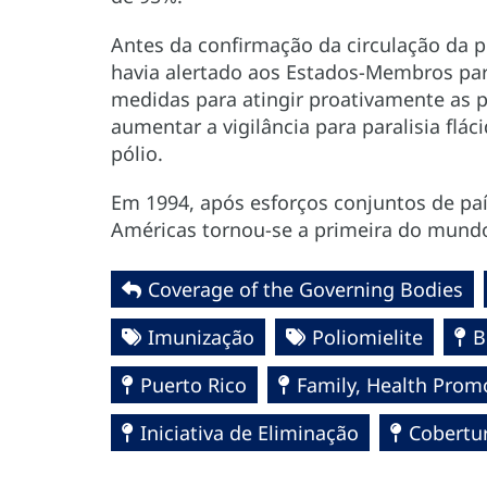
Antes da confirmação da circulação da 
havia alertado aos Estados-Membros pa
medidas para atingir proativamente as
aumentar a vigilância para paralisia flá
pólio.
Em 1994, após esforços conjuntos de pa
Américas tornou-se a primeira do mundo a
Coverage of the Governing Bodies
Imunização
Poliomielite
B
Puerto Rico
Family, Health Prom
Iniciativa de Eliminação
Cobertur