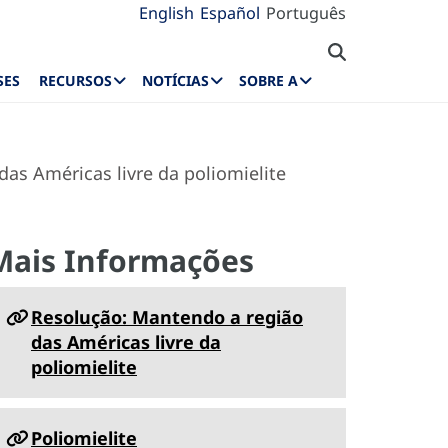
English
Español
Português
SES
RECURSOS
NOTÍCIAS
SOBRE A
as Américas livre da poliomielite
Mais Informações
Resolução: Mantendo a região
das Américas livre da
poliomielite
Poliomielite