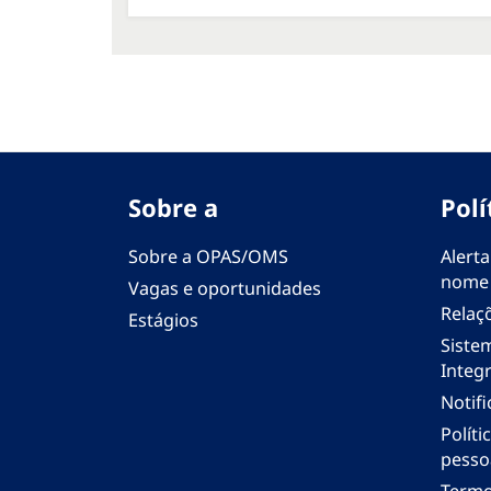
Sobre a
Polí
Sobre a OPAS/OMS
Alerta
nome
Vagas e oportunidades
Relaç
Estágios
Siste
Integr
Notif
Polít
pesso
Termo