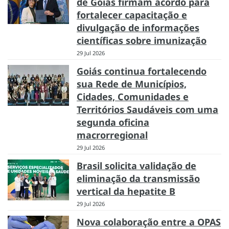
de Goiás firmam acordo para
fortalecer capacitação e
divulgação de informações
científicas sobre imunização
29 Jul 2026
Goiás continua fortalecendo
sua Rede de Municípios,
Cidades, Comunidades e
Territórios Saudáveis com uma
segunda oficina
macrorregional
29 Jul 2026
Brasil solicita validação de
eliminação da transmissão
vertical da hepatite B
29 Jul 2026
Nova colaboração entre a OPAS