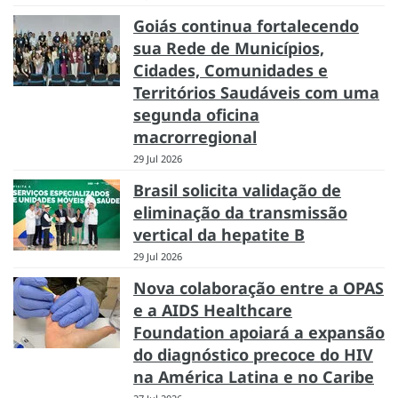
Goiás continua fortalecendo
sua Rede de Municípios,
Cidades, Comunidades e
Territórios Saudáveis com uma
segunda oficina
macrorregional
29 Jul 2026
Brasil solicita validação de
eliminação da transmissão
vertical da hepatite B
29 Jul 2026
Nova colaboração entre a OPAS
e a AIDS Healthcare
Foundation apoiará a expansão
do diagnóstico precoce do HIV
na América Latina e no Caribe