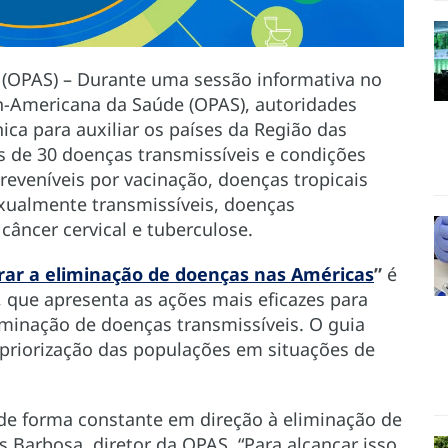
5 (OPAS) – Durante uma sessão informativa no
n-Americana da Saúde (OPAS), autoridades
ca para auxiliar os países da Região das
s de 30 doenças transmissíveis e condições
reveníveis por vacinação, doenças tropicais
exualmente transmissíveis, doenças
câncer cervical e tuberculose.
rar a eliminação de doenças nas Américas
”
é
 que apresenta as ações mais eficazes para
minação de doenças transmissíveis. O guia
a priorização das populações em situações de
de forma constante em direção à eliminação de
s Barbosa, diretor da OPAS. “Para alcançar isso,