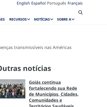
English
Español
Português
Français
SES
RECURSOS
NOTÍCIAS
SOBRE A
oenças transmissíveis nas Américas
Outras notícias
Goiás continua
fortalecendo sua Rede
de Municípios, Cidades,
Comunidades e
Territórios Saudáveis