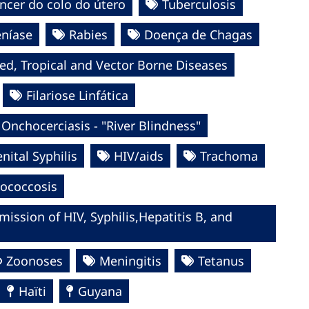
ncer do colo do útero
Tuberculosis
níase
Rabies
Doença de Chagas
ed, Tropical and Vector Borne Diseases
Filariose Linfática
Onchocerciasis - "River Blindness"
nital Syphilis
HIV/aids
Trachoma
nococcosis
ission of HIV, Syphilis,Hepatitis B, and
Zoonoses
Meningitis
Tetanus
Haïti
Guyana