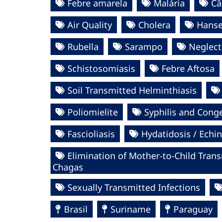
Febre amarela
Malária
Câ
Air Quality
Cholera
Hanse
Rubella
Sarampo
Neglect
Schistosomiasis
Febre Aftosa
Soil Transmitted Helminthiasis
Poliomielite
Syphilis and Conge
Fascioliasis
Hydatidosis / Echi
Elimination of Mother-to-Child Transm
Chagas
Sexually Transmitted Infections
Brasil
Suriname
Paraguay