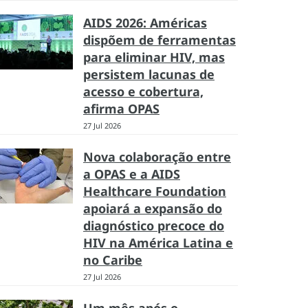
AIDS 2026: Américas
dispõem de ferramentas
para eliminar HIV, mas
persistem lacunas de
acesso e cobertura,
afirma OPAS
27 Jul 2026
Nova colaboração entre
a OPAS e a AIDS
Healthcare Foundation
apoiará a expansão do
diagnóstico precoce do
HIV na América Latina e
no Caribe
27 Jul 2026