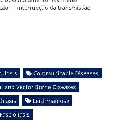
ção — interrupção da transmissão
culosis
Communicable Diseases
al and Vector Borne Diseases
hiasis
Leishmaniose
Fascioliasis