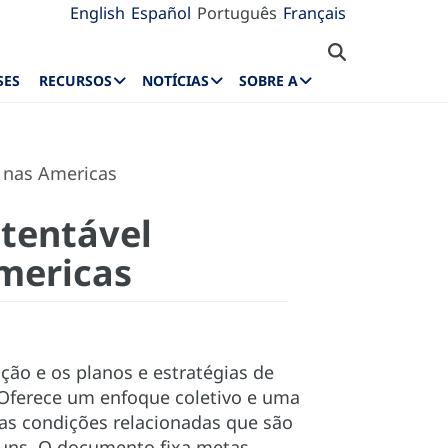
English
Español
Português
Français
SES
RECURSOS
NOTÍCIAS
SOBRE A
s nas Americas
stentável
mericas
ão e os planos e estratégias de
. Oferece um enfoque coletivo e uma
e as condições relacionadas que são
omuns. O documento fixa metas