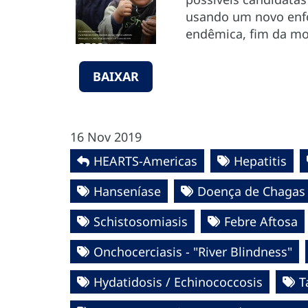
usando um novo enfo
endêmica, fim da mor
BAIXAR
16 Nov 2019
HEARTS-Americas
Hepatitis
Hanseníase
Doença de Chagas
Schistosomiasis
Febre Aftosa
Onchocerciasis - "River Blindness"
Hydatidosis / Echinococcosis
T