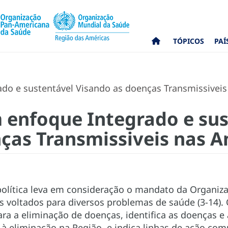
TÓPICOS
PAÍ
ado e sustentável Visando as doenças Transmissivei
m enfoque Integrado e su
ças Transmissiveis nas A
olítica leva em consideração o mandato da Organizaç
s voltados para diversos problemas de saúde (3-14)
para a eliminação de doenças, identifica as doenças 
 à eliminação na Região, e indica linhas de ação c