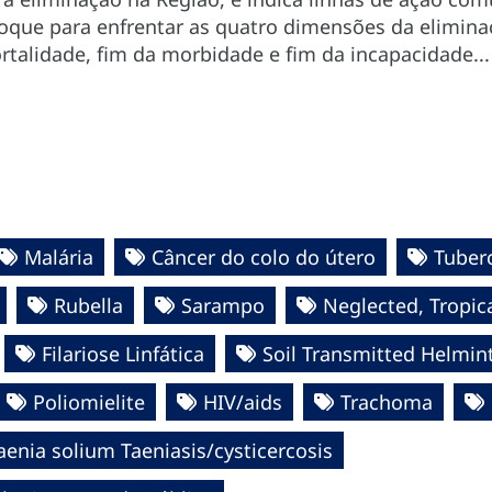
que para enfrentar as quatro dimensões da elimina
talidade, fim da morbidade e fim da incapacidade...
Malária
Câncer do colo do útero
Tuber
Rubella
Sarampo
Neglected, Tropic
Filariose Linfática
Soil Transmitted Helmint
Poliomielite
HIV/aids
Trachoma
aenia solium Taeniasis/cysticercosis