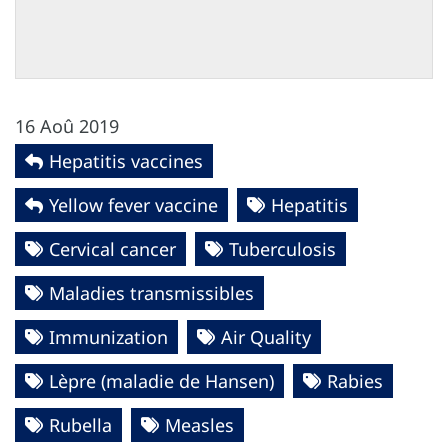
16 Aoû 2019
Hepatitis vaccines
Yellow fever vaccine
Hepatitis
Cervical cancer
Tuberculosis
Maladies transmissibles
Immunization
Air Quality
Lèpre (maladie de Hansen)
Rabies
Rubella
Measles