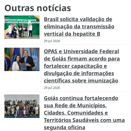
Outras notícias
Brasil solicita validação de
eliminação da transmissão
vertical da hepatite B
29 Jul 2026
OPAS e Universidade Federal
de Goiás firmam acordo para
fortalecer capacitação e
divulgação de informações
científicas sobre imunização
29 Jul 2026
Goiás continua fortalecendo
sua Rede de Municípios,
Cidades, Comunidades e
Territórios Saudáveis com uma
segunda oficina