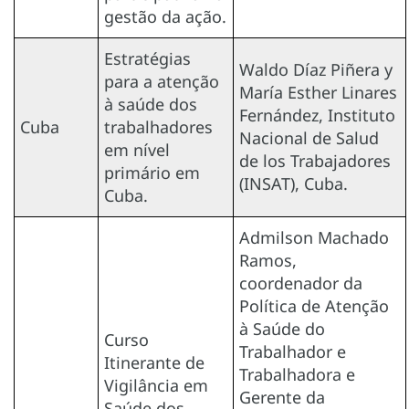
gestão da ação.
Estratégias
Waldo Díaz Piñera y
para a atenção
María Esther Linares
à saúde dos
Fernández, Instituto
Cuba
trabalhadores
Nacional de Salud
em nível
de los Trabajadores
primário em
(INSAT), Cuba.
Cuba.
Admilson Machado
Ramos,
coordenador da
Política de Atenção
à Saúde do
Curso
Trabalhador e
Itinerante de
Trabalhadora e
Vigilância em
Gerente da
Saúde dos