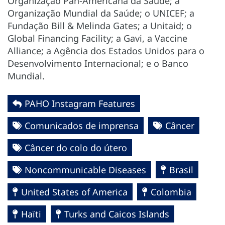
Organização Pan-Americana da Saúde; a
Organização Mundial da Saúde; o UNICEF; a
Fundação Bill & Melinda Gates; a Unitaid; o
Global Financing Facility; a Gavi, a Vaccine
Alliance; a Agência dos Estados Unidos para o
Desenvolvimento Internacional; e o Banco
Mundial.
PAHO Instagram Features
Comunicados de imprensa
Câncer
Câncer do colo do útero
Noncommunicable Diseases
Brasil
United States of America
Colombia
Haïti
Turks and Caicos Islands