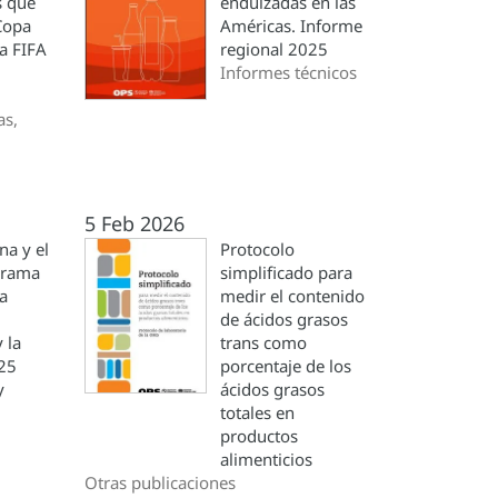
s que
endulzadas en las
 Copa
Américas. Informe
a FIFA
regional 2025
Informes técnicos
as,
5 Feb 2026
na y el
Protocolo
orama
simplificado para
la
medir el contenido
de ácidos grasos
 la
trans como
025
porcentaje de los
y
ácidos grasos
totales en
productos
alimenticios
Otras publicaciones