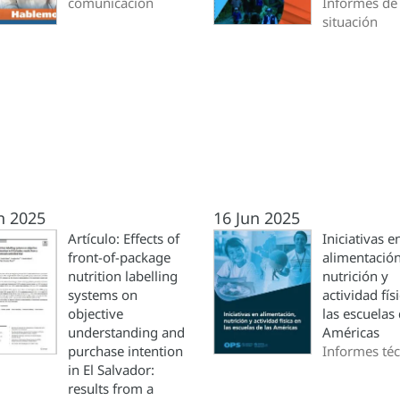
comunicación
Informes de
situación
n 2025
16 Jun 2025
Artículo: Effects of
Iniciativas e
front-of-package
alimentación
nutrition labelling
nutrición y
systems on
actividad fís
objective
las escuelas 
understanding and
Américas
purchase intention
Informes téc
in El Salvador:
results from a