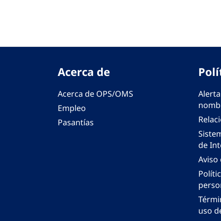
Acerca de
Polí
Acerca de OPS/OMS
Alerta
nombr
Empleo
Relac
Pasantías
Siste
de Int
Aviso
Políti
perso
Térmi
uso de