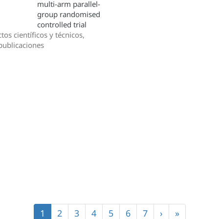
multi-arm parallel-
group randomised
controlled trial
tos científicos y técnicos,
publicaciones
Página
1
Página
2
Página
3
Página
4
Página
5
Página
6
Página
7
Siguiente
›
Última
»