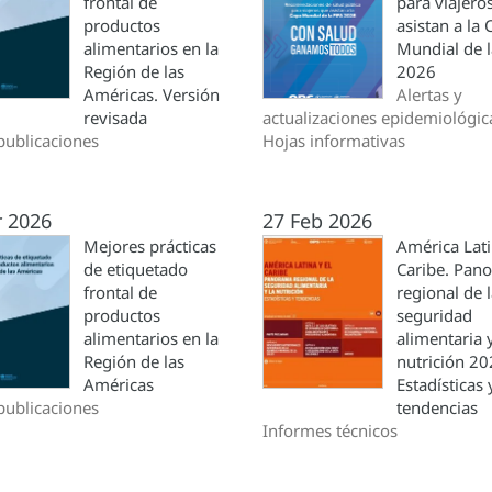
frontal de
para viajero
productos
asistan a la
alimentarios en la
Mundial de l
Región de las
2026
Américas. Versión
Alertas y
revisada
actualizaciones epidemiológic
publicaciones
Hojas informativas
r 2026
27 Feb 2026
Mejores prácticas
América Lati
de etiquetado
Caribe. Pan
frontal de
regional de 
productos
seguridad
alimentarios en la
alimentaria y
Región de las
nutrición 2
Américas
Estadísticas 
publicaciones
tendencias
Informes técnicos