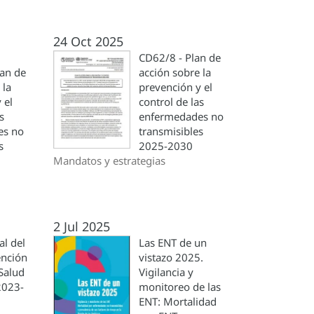
24 Oct 2025
CD62/8 - Plan de
lan de
acción sobre la
 la
prevención y el
 el
control de las
s
enfermedades no
es no
transmisibles
s
2025-2030
Mandatos y estrategias
2 Jul 2025
l del
Las ENT de un
ención
vistazo 2025.
Salud
Vigilancia y
2023-
monitoreo de las
ENT: Mortalidad