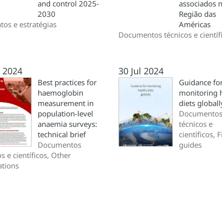
and control 2025-
associados 
2030
Região das
os e estratégias
Américas
Documentos técnicos e científ
l 2024
30 Jul 2024
Best practices for
Guidance fo
haemoglobin
monitoring 
measurement in
diets globall
population-level
Documento
anaemia surveys:
técnicos e
technical brief
científicos, F
Documentos
guides
s e científicos, Other
ations