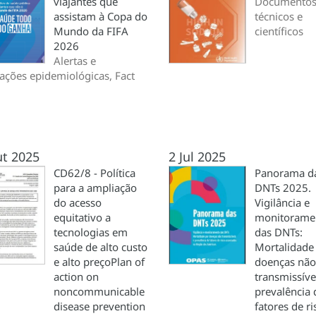
viajantes que
Documento
assistam à Copa do
técnicos e
Mundo da FIFA
científicos
2026
Alertas e
zações epidemiológicas, Fact
ut 2025
2 Jul 2025
CD62/8 - Política
Panorama d
para a ampliação
DNTs 2025.
do acesso
Vigilância e
equitativo a
monitorame
tecnologias em
das DNTs:
saúde de alto custo
Mortalidade
e alto preçoPlan of
doenças não
action on
transmissíve
noncommunicable
prevalência 
disease prevention
fatores de ri