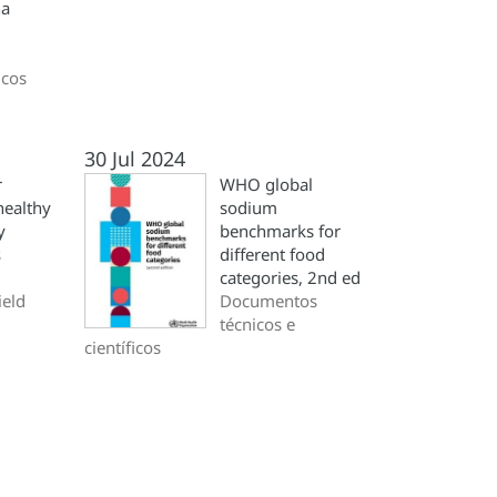
na
icos
30 Jul 2024
r
WHO global
healthy
sodium
y
benchmarks for
s
different food
categories, 2nd ed
ield
Documentos
técnicos e
científicos