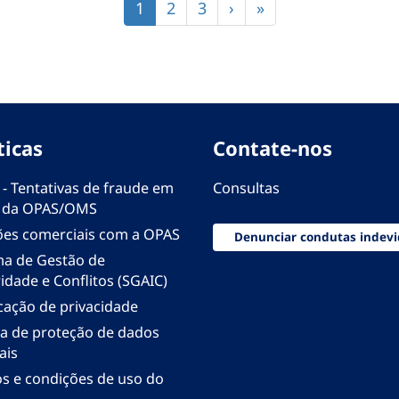
Página
1
Página
2
Página
3
Próxima
›
Última
»
atual
página
página
ticas
Contate-nos
 - Tentativas de fraude em
Consultas
 da OPAS/OMS
ões comerciais com a OPAS
Denunciar condutas indevi
ma de Gestão de
idade e Conflitos (SGAIC)
icação de privacidade
ica de proteção de dados
ais
s e condições de uso do