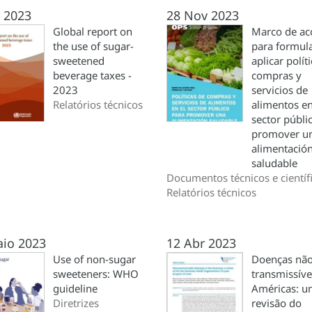
 2023
28 Nov 2023
Global report on
Marco de ac
the use of sugar-
para formula
sweetened
aplicar polít
beverage taxes -
compras y
2023
servicios de
Relatórios técnicos
alimentos en
sector públi
promover u
alimentació
saludable
Documentos técnicos e científ
Relatórios técnicos
aio 2023
12 Abr 2023
Use of non-sugar
Doenças nã
sweeteners: WHO
transmissíve
guideline
Américas: 
Diretrizes
revisão do