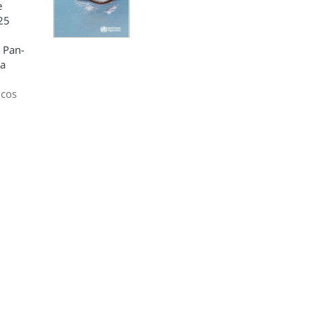
e
25
 Pan-
da
icos