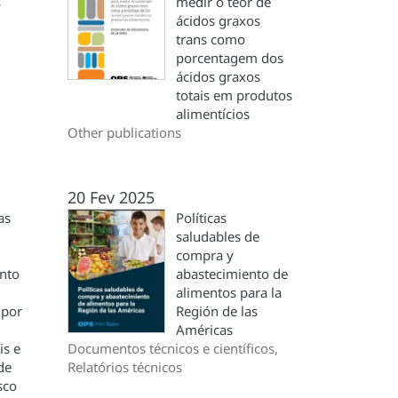
s
medir o teor de
ácidos graxos
trans como
porcentagem dos
ácidos graxos
totais em produtos
alimentícios
Other publications
20 Fev 2025
as
Políticas
saludables de
compra y
nto
abastecimiento de
alimentos para la
 por
Región de las
Américas
is e
Documentos técnicos e científicos,
de
Relatórios técnicos
sco