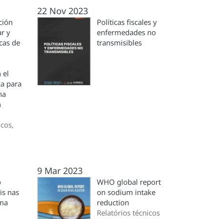
22 Nov 2023
ción
Políticas fiscales y
r y
enfermedades no
icas de
transmisibles
 el
ca para
na
n
icos,
9 Mar 2023
o
WHO global report
is nas
on sodium intake
uma
reduction
Relatórios técnicos