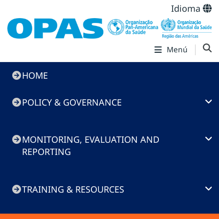
Idioma
Menú
Immunization
HOME
Toolkit
POLICY & GOVERNANCE
MONITORING, EVALUATION AND
REPORTING
TRAINING & RESOURCES