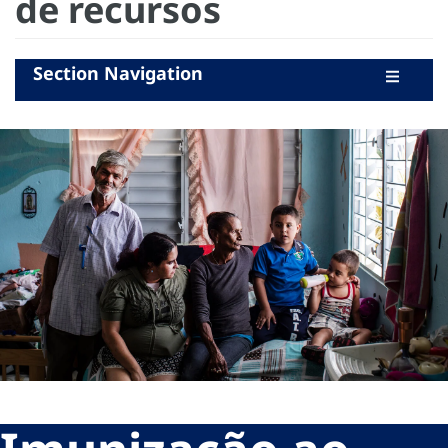
de recursos
Section Navigation
Documentos de referência
Mensagens principais
Sobre a abordagem
Recursos