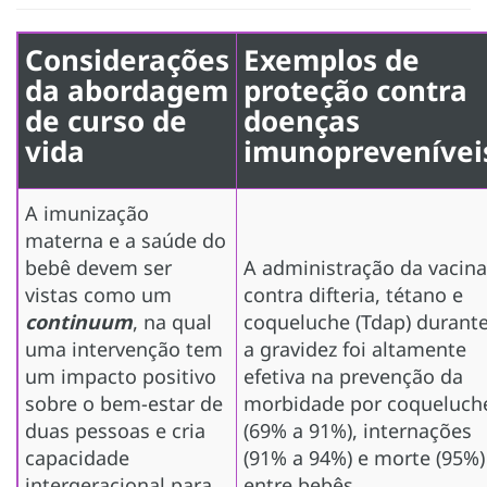
Considerações
Exemplos de
da abordagem
proteção contra
de curso de
doenças
vida
imunoprevenívei
A imunização
materna e a saúde do
bebê devem ser
A administração da vacina
vistas como um
contra difteria, tétano e
continuum
, na qual
coqueluche (Tdap) durant
uma intervenção tem
a gravidez foi altamente
um impacto positivo
efetiva na prevenção da
sobre o bem-estar de
morbidade por coqueluch
duas pessoas e cria
(69% a 91%), internações
capacidade
(91% a 94%) e morte (95%)
intergeracional para
entre
bebês
.