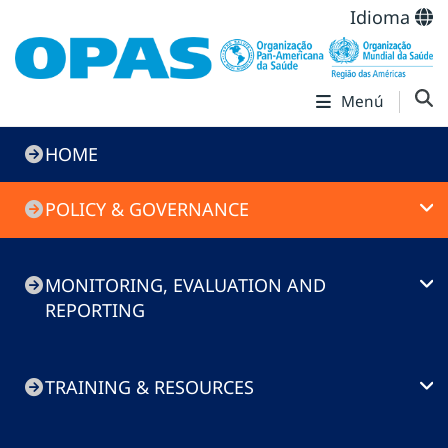
Idioma
Menú
Immunization
HOME
Toolkit
POLICY & GOVERNANCE
MONITORING, EVALUATION AND
REPORTING
TRAINING & RESOURCES