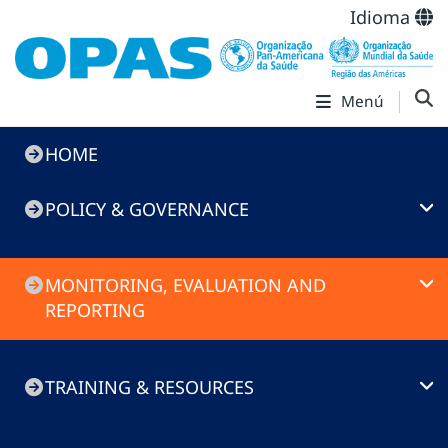
Idioma
Menú
Immunization
HOME
Toolkit
POLICY & GOVERNANCE
MONITORING, EVALUATION AND
REPORTING
TRAINING & RESOURCES