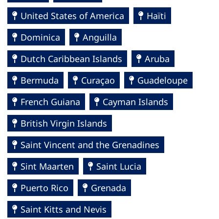
United States of America
Haïti
Dominica
Anguilla
Dutch Caribbean Islands
Aruba
Bermuda
Curaçao
Guadeloupe
French Guiana
Cayman Islands
British Virgin Islands
Saint Vincent and the Grenadines
Sint Maarten
Saint Lucia
Puerto Rico
Grenada
Saint Kitts and Nevis