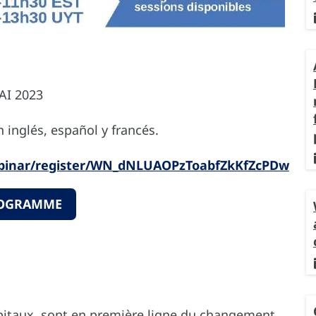
AI 2023
 inglés, español y francés.
ebinar/register/WN_dNLUAOPzToabfZkKfZcPDw
OGRAMME
pitaux, sont en première ligne du changement