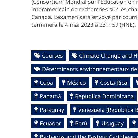
(Consortium Mondial sur l’Éducation en m
interaméricain de recherches sur les cha
Canada. L’examen sera envoyé par courriel
terminera le 4 mai 2023 à 23 h 59 (HNE).
Courses
Climate Change and H
Déterminants environnementaux de 
Cuba
México
Costa Rica
Panamá
República Dominicana
Paraguay
Venezuela (República B
Ecuador
Perú
Uruguay
Barbados and the Eastern Caribbean 