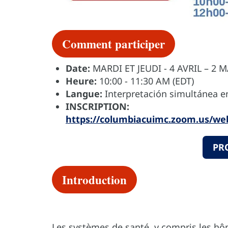
Comment participer
Date:
MARDI ET JEUDI
-
4 AVRIL – 2 M
Heure:
10:00 - 11:30 AM (EDT)
Langue:
Interpretación simultánea en
INSCRIPTION:
https://columbiacuimc.zoom.us/w
PR
Introduction
Les systèmes de santé, y compris les hô