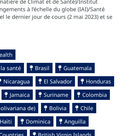
atière de Climat et de Santé)/Institut
ngements à l’échelle du globe (IAI)/Santé
 le dernier jour de cours (2 mai 2023) et se
ealth
la santé
Brasil
Guatemala
Nicaragua
El Salvador
Honduras
Jamaica
Suriname
Colombia
olivariana de)
Bolivia
Chile
Haïti
Dominica
Anguilla
Countries
British Virgin Islands