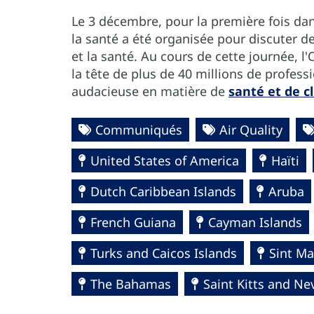
Le 3 décembre, pour la première fois dan
la santé a été organisée pour discuter d
et la santé. Au cours de cette journée, l
la tête de plus de 40 millions de profes
audacieuse en matière de
santé et de c
Communiqués
Air Quality
United States of America
Haïti
Dutch Caribbean Islands
Aruba
French Guiana
Cayman Islands
Turks and Caicos Islands
Sint Ma
The Bahamas
Saint Kitts and Ne