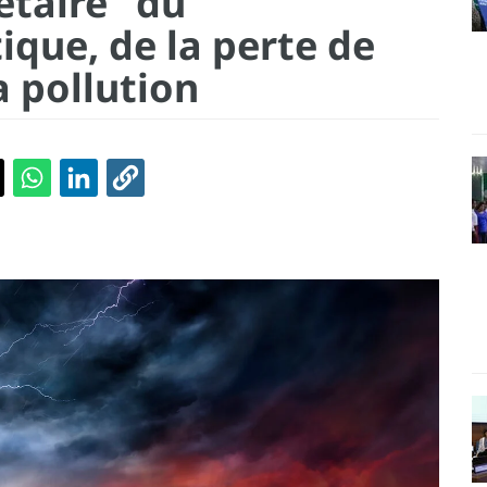
nétaire" du
que, de la perte de
a pollution