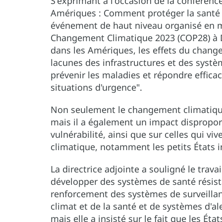
S'exprimant à l'occasion de la conféren
Amériques : Comment protéger la santé d
événement de haut niveau organisé en m
Changement Climatique 2023 (COP28) à D
dans les Amériques, les effets du change
lacunes des infrastructures et des syst
prévenir les maladies et répondre effica
situations d'urgence".
Non seulement le changement climatique
mais il a également un impact dispropo
vulnérabilité, ainsi que sur celles qui 
climatique, notamment les petits États i
La directrice adjointe a souligné le trav
développer des systèmes de santé résis
renforcement des systèmes de surveillanc
climat et de la santé et de systèmes d'a
mais elle a insisté sur le fait que les É