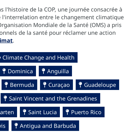
s l'histoire de la COP, une journée consacrée à
e l'interrelation entre le changement climatique
'Organisation Mondiale de la Santé (OMS) a pris
sionnels de la santé pour réclamer une action
limat
.
Climate Change and Health
Dominica
Anguilla
Bermuda
Curaçao
Guadeloupe
Saint Vincent and the Grenadines
arten
Saint Lucia
Puerto Rico
vis
Antigua and Barbuda