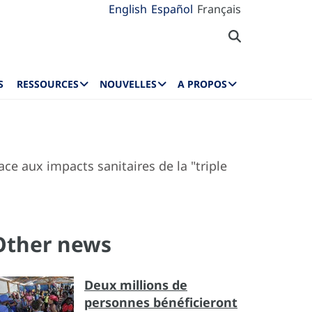
English
Español
Français
S
RESSOURCES
NOUVELLES
A PROPOS
face aux impacts sanitaires de la "triple
Other news
Deux millions de
personnes bénéficieront