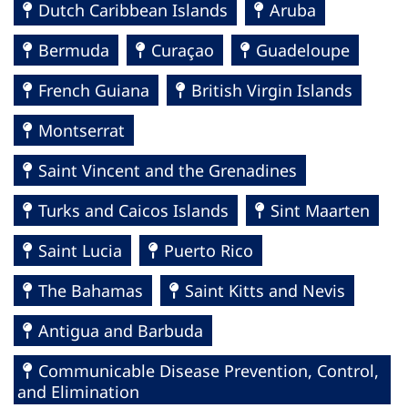
Dutch Caribbean Islands
Aruba
Bermuda
Curaçao
Guadeloupe
French Guiana
British Virgin Islands
Montserrat
Saint Vincent and the Grenadines
Turks and Caicos Islands
Sint Maarten
Saint Lucia
Puerto Rico
The Bahamas
Saint Kitts and Nevis
Antigua and Barbuda
Communicable Disease Prevention, Control,
and Elimination