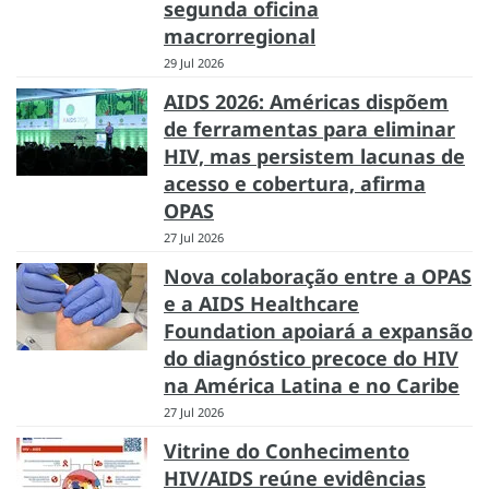
segunda oficina
macrorregional
29 Jul 2026
AIDS 2026: Américas dispõem
de ferramentas para eliminar
HIV, mas persistem lacunas de
acesso e cobertura, afirma
OPAS
27 Jul 2026
Nova colaboração entre a OPAS
e a AIDS Healthcare
Foundation apoiará a expansão
do diagnóstico precoce do HIV
na América Latina e no Caribe
27 Jul 2026
Vitrine do Conhecimento
HIV/AIDS reúne evidências