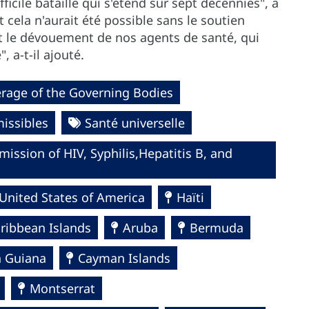
ficile bataille qui s'étend sur sept décennies", a
t cela n'aurait été possible sans le soutien
et le dévouement de nos agents de santé, qui
, a-t-il ajouté.
rage of the Governing Bodies
issibles
Santé universelle
ission of HIV, Syphilis,Hepatitis B, and
United States of America
Haïti
ribbean Islands
Aruba
Bermuda
h Guiana
Cayman Islands
Montserrat