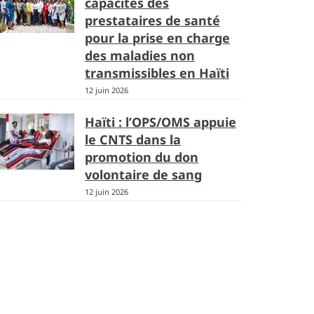
capacités des
prestataires de santé
pour la prise en charge
des maladies non
transmissibles en Haïti
12 juin 2026
Haïti : l’OPS/OMS appuie
le CNTS dans la
promotion du don
volontaire de sang
12 juin 2026