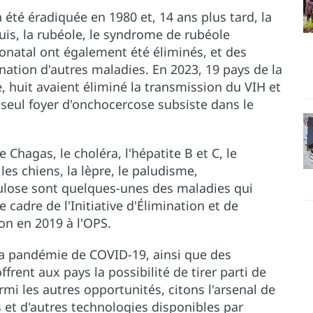
 a été éradiquée en 1980 et, 14 ans plus tard, la
uis, la rubéole, le syndrome de rubéole
éonatal ont également été éliminés, et des
ination d'autres maladies. En 2023, 19 pays de la
 huit avaient éliminé la transmission du VIH et
un seul foyer d'onchocercose subsiste dans le
e Chagas, le choléra, l'hépatite B et C, le
es chiens, la lèpre, le paludisme,
culose sont quelques-unes des maladies qui
e cadre de l'Initiative d'Élimination et de
on en 2019 à l'OPS.
 la pandémie de COVID-19, ainsi que des
frent aux pays la possibilité de tirer parti de
armi les autres opportunités, citons l'arsenal de
 et d'autres technologies disponibles par