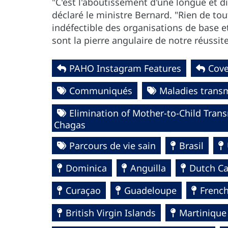
"C'est l'aboutissement d'une longue et dif
déclaré le ministre Bernard. "Rien de tou
indéfectible des organisations de base 
sont la pierre angulaire de notre réussite"
PAHO Instagram Features
Cove
Communiqués
Maladies transm
Elimination of Mother-to-Child Transm
Chagas
Parcours de vie sain
Brasil
Dominica
Anguilla
Dutch Ca
Curaçao
Guadeloupe
Frenc
British Virgin Islands
Martinique