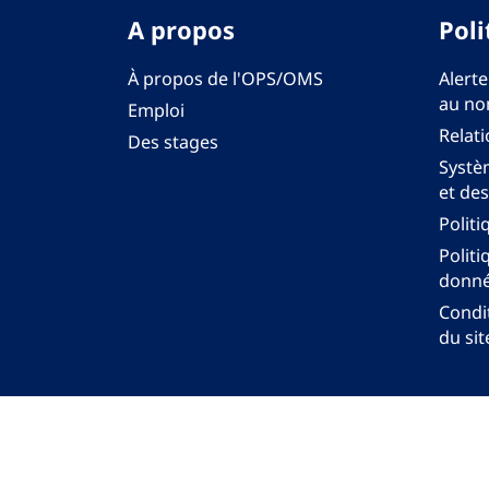
A propos
Poli
À propos de l'OPS/OMS
Alerte
au no
Emploi
Relati
Des stages
Systèm
et des
Politi
Politi
donné
Condit
du sit
Bureau régi
© Org