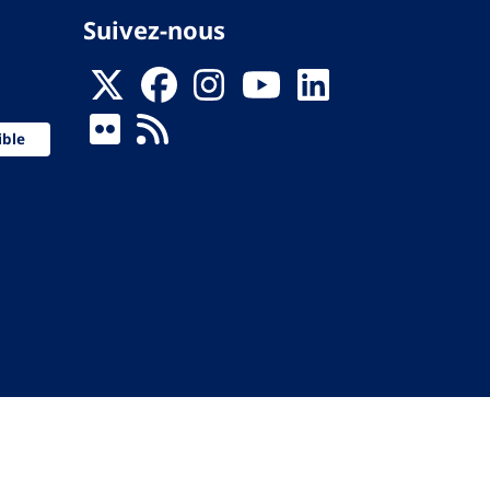
Suivez-nous
ible
 de la Santé
ervés.