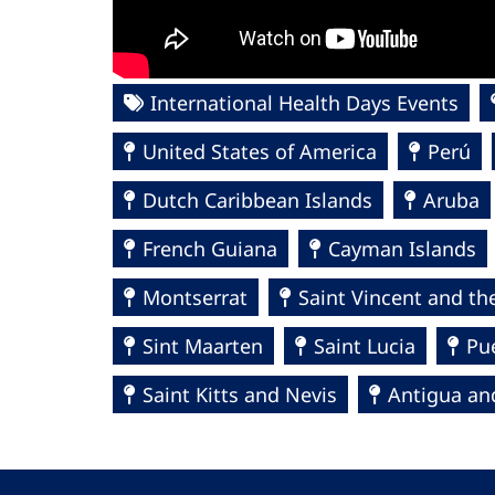
International Health Days Events
United States of America
Perú
Dutch Caribbean Islands
Aruba
French Guiana
Cayman Islands
Montserrat
Saint Vincent and th
Sint Maarten
Saint Lucia
Pu
Saint Kitts and Nevis
Antigua an