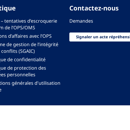
tique
Contactez-nous
 – tentatives d’escroquerie
Demandes
m de l’OPS/OMS
ons d’affaires avec l’OPS
Signaler un acte répréhens
e de gestion de l’intégrité
 conflits (SGAIC)
que de confidentialité
que de protection des
es personnelles
ions générales d'utilisation
e
onal pour les Amériques de l'Organisation mondiale
anisation Panaméricaine de la Santé. Tous droits rés