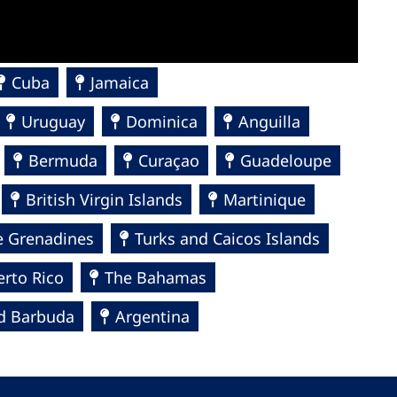
Cuba
Jamaica
Uruguay
Dominica
Anguilla
Bermuda
Curaçao
Guadeloupe
British Virgin Islands
Martinique
e Grenadines
Turks and Caicos Islands
erto Rico
The Bahamas
d Barbuda
Argentina