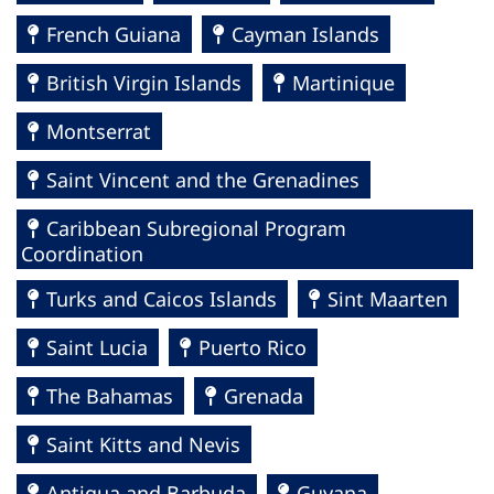
French Guiana
Cayman Islands
British Virgin Islands
Martinique
Montserrat
Saint Vincent and the Grenadines
Caribbean Subregional Program
Coordination
Turks and Caicos Islands
Sint Maarten
Saint Lucia
Puerto Rico
The Bahamas
Grenada
Saint Kitts and Nevis
Antigua and Barbuda
Guyana