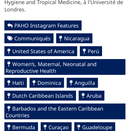
Hygiene and Tropical Medicine, à l'Université de
Londres.
PAHO Instagram Features
Communiqués
Nicaragua
United States of America
Perú
Women’s, Maternal, Neonatal and
Reproductive Health
Haïti
Dominica
Anguilla
Dutch Caribbean Islands
Aruba
Barbados and the Eastern Caribbean
Countries
Bermuda
Curaçao
Guadeloupe