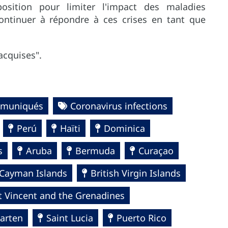
osition pour limiter l'impact des maladies
continuer à répondre à ces crises en tant que
acquises".
muniqués
Coronavirus infections
Perú
Haïti
Dominica
s
Aruba
Bermuda
Curaçao
Cayman Islands
British Virgin Islands
t Vincent and the Grenadines
arten
Saint Lucia
Puerto Rico