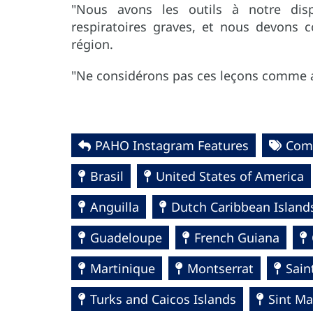
"Nous avons les outils à notre disp
respiratoires graves, et nous devons 
région.
"Ne considérons pas ces leçons comme 
PAHO Instagram Features
Com
Brasil
United States of America
Anguilla
Dutch Caribbean Island
Guadeloupe
French Guiana
Martinique
Montserrat
Sain
Turks and Caicos Islands
Sint Ma