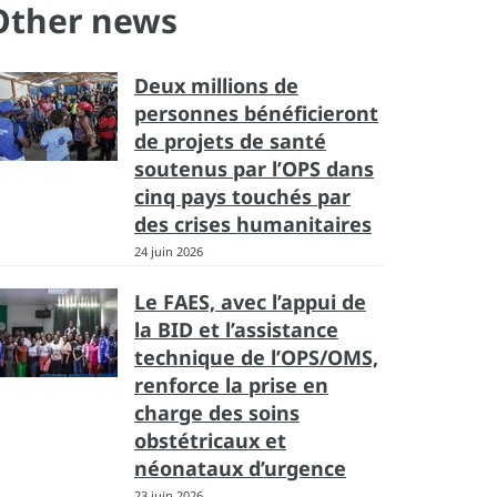
Other news
Deux millions de
personnes bénéficieront
de projets de santé
soutenus par l’OPS dans
cinq pays touchés par
des crises humanitaires
24 juin 2026
Le FAES, avec l’appui de
la BID et l’assistance
technique de l’OPS/OMS,
renforce la prise en
charge des soins
obstétricaux et
néonataux d’urgence
23 juin 2026