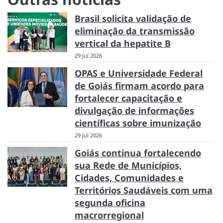
Brasil solicita validação de
eliminação da transmissão
vertical da hepatite B
29 Jul 2026
OPAS e Universidade Federal
de Goiás firmam acordo para
fortalecer capacitação e
divulgação de informações
científicas sobre imunização
29 Jul 2026
Goiás continua fortalecendo
sua Rede de Municípios,
Cidades, Comunidades e
Territórios Saudáveis com uma
segunda oficina
macrorregional