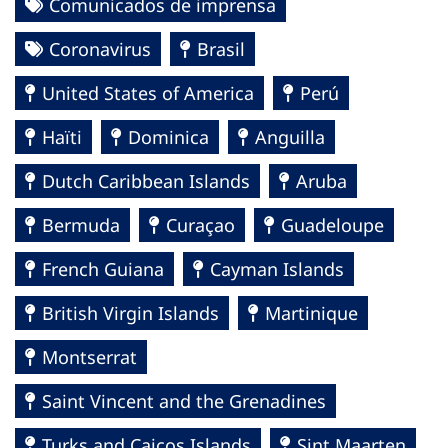
Comunicados de imprensa
Coronavirus
Brasil
United States of America
Perú
Haïti
Dominica
Anguilla
Dutch Caribbean Islands
Aruba
Bermuda
Curaçao
Guadeloupe
French Guiana
Cayman Islands
British Virgin Islands
Martinique
Montserrat
Saint Vincent and the Grenadines
Turks and Caicos Islands
Sint Maarten