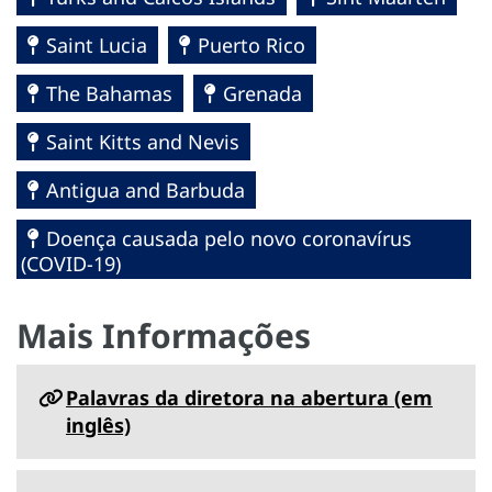
Saint Lucia
Puerto Rico
The Bahamas
Grenada
Saint Kitts and Nevis
Antigua and Barbuda
Doença causada pelo novo coronavírus
(COVID-19)
Mais Informações
Palavras da diretora na abertura (em
inglês)