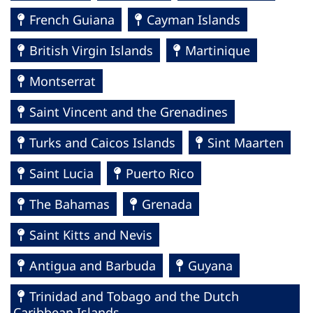
French Guiana
Cayman Islands
British Virgin Islands
Martinique
Montserrat
Saint Vincent and the Grenadines
Turks and Caicos Islands
Sint Maarten
Saint Lucia
Puerto Rico
The Bahamas
Grenada
Saint Kitts and Nevis
Antigua and Barbuda
Guyana
Trinidad and Tobago and the Dutch
Caribbean Islands