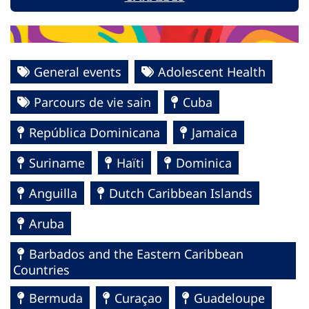
General events
Adolescent Health
Parcours de vie sain
Cuba
República Dominicana
Jamaica
Suriname
Haïti
Dominica
Anguilla
Dutch Caribbean Islands
Aruba
Barbados and the Eastern Caribbean
Countries
Bermuda
Curaçao
Guadeloupe