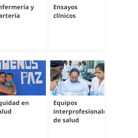
nfermería y
Ensayos
artería
clínicos
quidad en
Equipos
alud
interprofesionales
de salud