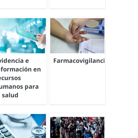
videncia e
Farmacovigilancia
nformación en
ecursos
umanos para
a salud