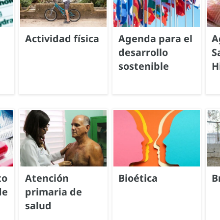
Actividad física
Agenda para el
A
desarrollo
S
sostenible
H
to
Atención
Bioética
B
de
primaria de
salud